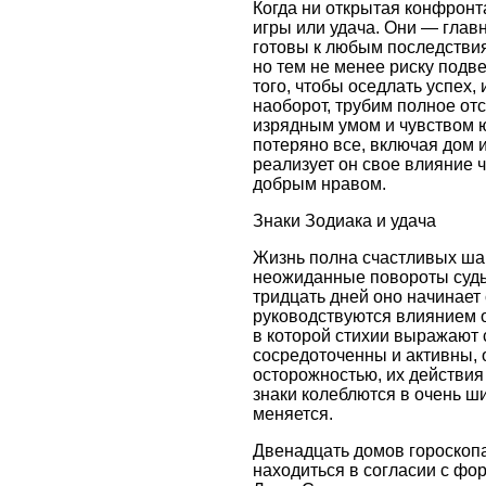
Когда ни открытая конфронт
игры или удача. Они — глав
готовы к любым последствиям
но тем не менее риску подве
того, чтобы оседлать успех
наоборот, трубим полное от
изрядным умом и чувством ю
потеряно все, включая дом 
реализует он свое влияние 
добрым нравом.
Знаки Зодиака и удача
Жизнь полна счастливых шан
неожиданные повороты судь
тридцать дней оно начинает 
руководствуются влиянием о
в которой стихии выражают 
сосредоточенны и активны, 
осторожностью, их действия
знаки колеблются в очень ши
меняется.
Двенадцать домов гороскоп
находиться в согласии с фо