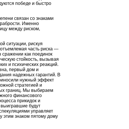
адуются победе и быстро
тепени связан со знаками
храбрости. Именно
ицу между риском,
ой ситуации, рискуя
еотъемлемая часть риска —
в сражении как поединок
зическую стойкость, вызывая
ких и психических реакций.
вна, первый дом и
дания надежных гарантий. В
 приносили нужный эффект
рожной стратегией и
ных границ. Мы выбираем
ежного финансового
роцесса прикидок и
, выигравшие будут
 спекуляциями управляет
у этим знаком пятому дому