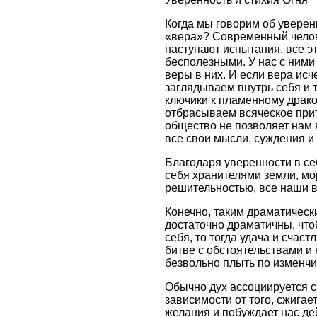
Когда мы говорим об уверенн
«вера»? Современный челове
наступают испытания, все э
бесполезными. У нас с ними
веры в них. И если вера исч
заглядываем внутрь себя и 
ключики к пламенному драко
отбрасываем всяческое при
общество не позволяет нам
все свои мысли, суждения и 
Благодаря уверенности в с
себя хранителями земли, мо
решительностью, все наши в
Конечно, таким драматическ
достаточно драматичны, что
себя, то тогда удача и счас
битве с обстоятельствами и
безвольно плыть по изменчи
Обычно дух ассоциируется с 
зависимости от того, сжигае
желания и побуждает нас де