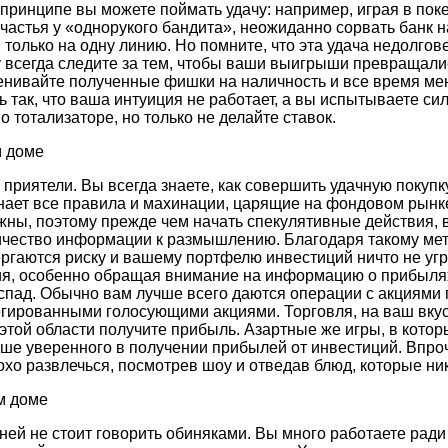
принципе вы можете поймать удачу: например, играя в поке
частья у «однорукого бандита», неожиданно сорвать банк н
 только на одну линию. Но помните, что эта удача недолгове
 всегда следите за тем, чтобы ваши выигрыши превращалис
енивайте полученные фишки на наличность и все время ме
 так, что ваша интуиция не работает, а вы испытываете си
о тотализаторе, но только не делайте ставок.
м доме
риятели. Вы всегда знаете, как совершить удачную покупк
нает все правила и махинации, царящие на фондовом рынке
ны, поэтому прежде чем начать спекулятивные действия, в
ичество информации к размышлению. Благодаря такому ме
ергаются риску и вашему портфелю инвестиций ничто не уг
я, особенно обращая внимание на информацию о прибылях 
пад. Обычно вам лучше всего даются операции с акциями 
гированными голосующими акциями. Торговля, на ваш вкус
 этой области получите прибыль. Азартные же игры, в котор
ше уверенного в получении прибылей от инвестиций. Впроч
охо развлечься, посмотрев шоу и отведав блюд, которые ни
м доме
ней не стоит говорить обиняками. Вы много работаете ради