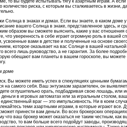
ме, то вы будете испытывать тягу к азартным играм. А есл
то количество риска, с которым вы сталкиваетесь в жизни, 
тельно.
и Солнца в знаках и домах. Если вы знаете, в каком доме у
писание вашего Солнца в знаке, представленное здесь, и с
ким образом вы сможете выяснить, какие у вас отношения 
е, что уверенность в себе играет огромную роль в вашей с
, усвоенные вами в детстве и полученные на основе своег
нием, которое оказывает на вас Солнце в вашей натальной 
 всего лишь руководство, а не гарантия. За более подроб
торую обещают вам планеты в вашем гороскопе, вы можете 
гу.
м доме
к. Вы можете иметь успех в спекуляциях ценными бумагам
ься на самого себя. Ваш энтузиазм заразителен, он выявля
дете оглушительно орать, подбадривая свою лошадь, или и
 деньги в игровых автоматах или за игральным столом, ва
единственный враг — это импульсивность. Ни в коем случа
екайтесь теми азартными играми, в которые играют все. Д
 сможет принести вам деньги. Во всех брокерских операция
у что ваш брокер может оказаться не таким честным, как в
зводство, то вам больше всего подойдут заводы, производя
тушения пожаров или хирургические инструменты. Также ва