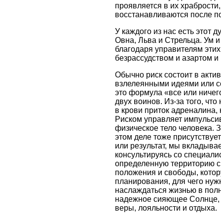
проявляется в их храбрости
восстанавливаются после по
У каждого из нас есть этот 
Овна, Льва и Стрельца. Ум 
благодаря управителям этих
безрассудством и азартом и
Обычно риск состоит в акти
взлелеянными идеями или с
это формула «все или ничег
двух воинов. Из-за того, чт
в крови приток адреналина,
Риском управляет импульсив
физическое тело человека. 
этом деле тоже присутствует
или результат, мы вкладыва
консультируясь со специали
определенную территорию с
положения и свободы, котору
планирования, для чего нуж
наслаждаться жизнью в пол
надежное сияющее Солнце, 
веры, лояльности и отдыха.