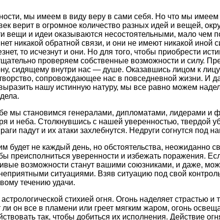
ости, мы имеем в виду веру в сами себя. Но что мы имеем 
к верит в огромное количество разных идей и вещей, окр
ти вещи и идеи оказываются несостоятельными, мало чем п
 нет никакой обратной связи, и они не имеют никакой иной 
езнет, то исчезнут и они. Но для того, чтобы приобрести ис
тщательно проверяем собственные возможности и силу. Пр
ну, сидящему внутри нас — душе. Оказавшись лицом к лицу
творство, сопровождающее нас в повседневной жизни. И д
 выразить нашу истинную натуру, мы все равно можем наде
дела.
ебе мы становимся генералами, дипломатами, лидерами и 
ря и неба. Столкнувшись с нашей уверенностью, твердой 
раги падут и их атаки захлебнутся. Недруги согнутся под 
им будет не каждый день, но обстоятельства, неожиданно 
бы преисполниться уверенности и избежать поражения. Ес
тливые возможности станут вашими союзниками, и даже, мож
 неприятными ситуациями. Взяв ситуацию под свой контроль
вому течению удачи.
астрологической стихией огня. Огонь наделяет страстью и 
т ли он все в пламени или греет мягким жаром, огонь осве
йствовать так, чтобы добиться их исполнения. Действие ог