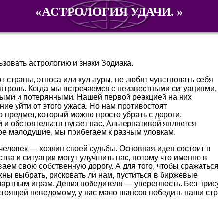
«АСТРОЛОГИЯ УДАЧИ. »
ьзовать астрологию и знаки Зодиака.
т страны, этноса или культуры, не любят чувствовать себя
онтроль. Когда мы встречаемся с неизвестными ситуациями,
ными и потерянными. Нашей первой реакцией на них
ние уйти от этого ужаса. Но нам противостоят
то предмет, который можно просто убрать с дороги.
 и обстоятельств пугает нас. Альтернативой является
вое малодушие, мы прибегаем к разным уловкам.
 человек — хозяин своей судьбы. Основная идея состоит в
ства и ситуации могут улучшить нас, потому что именно в
аем свою собственную дорогу. А для того, чтобы сражатьс
ны выбрать, рисковать ли нам, пуститься в биржевые
зартным играм. Девиз победителя — уверенность. Без прису
тоящей неведомому, у нас мало шансов победить наши стр