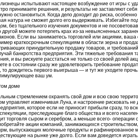
лизнецы испытывают настоящее возбуждение от игры с уд
тро принимаете решения, и результаты не заставляют себя 
а нужно остановиться. Когда дело доходит до риска, особенн
я натура не сможет долго его выдерживать. Избегайте по
м, без тщательного изучения документов и не посоветова
о другой можете потерпеть крах из-за невыясненных заране
конов. Если вы занимаетесь торговлей или акциями, ваша
ример краткосрочным спекуляциям в области зерна и продаж
атривающих принудительную продажу товаров, и требовани
лучай банкротства предприятия. Эти тяжелые требования т
я, и вы рискуете расстаться не только со своей долей акци
дете в состоянии сразу же удовлетворить требование прода
 то дождитесь первого выигрыша — и тут же уходите прочь.
стимулирующее ваш ум.
ртом доме
сильным стремлением охранять свой дом и всю свою террит
ом управляет изменчивая Луна, и настроение рисковать не д
едприятия, которое если не приносит прибыли сразу, то вс
спекуляции, преследующие благо общества и всего населени
дит торговля сыром и серебром, а меньше всего- операции 
иобретайте акции компаний, занимающихся строительством,
фирм, выпускающих молочные продукты и рафинированное м
ествующие на рынке уже долго. Если вам доведется играть