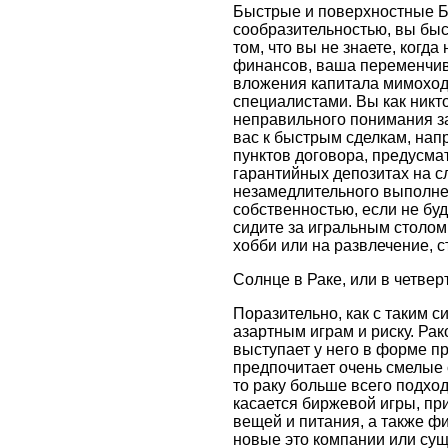
Быстрые и поверхностные Б
сообразительностью, вы быс
том, что вы не знаете, когд
финансов, ваша переменчива
вложения капитала мимоходо
специалистами. Вы как никт
неправильного понимания за
вас к быстрым сделкам, нап
пунктов договора, предусм
гарантийных депозитах на с
незамедлительного выполнени
собственностью, если не бу
сидите за игральным столом,
хобби или на развлечение, 
Солнце в Раке, или в четве
Поразительно, как с таким 
азартным играм и риску. Рак
выступает у него в форме пр
предпочитает очень смелые 
то раку больше всего подхо
касается биржевой игры, пр
вещей и питания, а также 
новые это компании или сущ