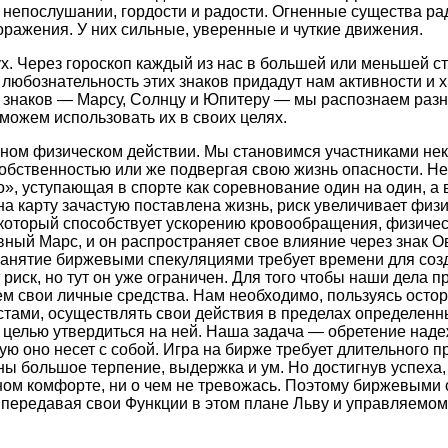
, непослушании, гордости и радости. Огненные существа р
ражения. У них сильные, уверенные и чуткие движения.
дух. Через гороскоп каждый из нас в большей или меньшей с
и любознательность этих знаков придадут нам активности и 
 знаков — Марсу, Солнцу и Юпитеру — мы распознаем разн
 можем использовать их в своих целях.
вном физическом действии. Мы становимся участниками нек
обственностью или же подвергая свою жизнь опасности. Н
о», уступающая в спорте как соревнование один на один, а 
о на карту зачастую поставлена жизнь, риск увеличивает фи
 который способствует ускорению кровообращения, физичес
ный Марс, и он распространяет свое влияние через знак О
Занятие биржевыми спекуляциями требует времени для соз
 риск, но тут он уже ограничен. Для того чтобы наши дела
ем свои личные средства. Нам необходимо, пользуясь осто
стами, осуществлять свои действия в пределах определен
 целью утвердиться на ней. Наша задача — обретение над
ю оно несет с собой. Игра на бирже требует длительного п
ны большое терпение, выдержка и ум. Но достигнув успеха
ном комфорте, ни о чем не тревожась. Поэтому биржевыми
передавая свои Функции в этом плане Льву и управляемом