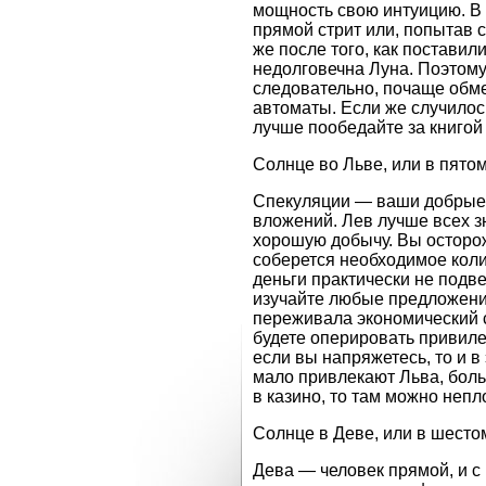
мощность свою интуицию. В 
прямой стрит или, попытав с
же после того, как поставили
недолговечна Луна. Поэтому
следовательно, почаще обм
автоматы. Если же случилось
лучше пообедайте за книгой 
Солнце во Льве, или в пято
Спекуляции — ваши добрые п
вложений. Лев лучше всех з
хорошую добычу. Вы осторож
соберется необходимое кол
деньги практически не подв
изучайте любые предложени
переживала экономический с
будете оперировать привиле
если вы напряжетесь, то и в
мало привлекают Льва, боль
в казино, то там можно непл
Солнце в Деве, или в шесто
Дева — человек прямой, и с 