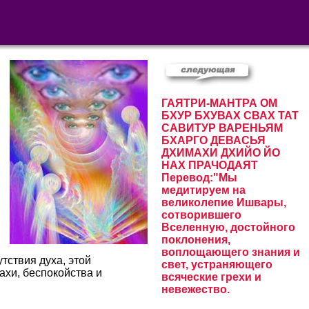
ГАЯТРИ-МАНТРА ОМ
БХУР БХУВАХ СВАХ ТАТ
САВИТУР ВАРЕНЬЯМ
БХАРГО ДЕВАСЬЯ
ДХИМАХИ ДХИЙО ЙО
НАХ ПРАЧОДАЯТ
Перевод:"Мы
медитируем на
великолепие Ишвары,
сотворившего
Вселенную, достойного
я
поклонения,
воплощающего знания и
тствия духа, этой
свет, устраняющего
ахи, беспокойства и
всяческие грехи и
невежество.