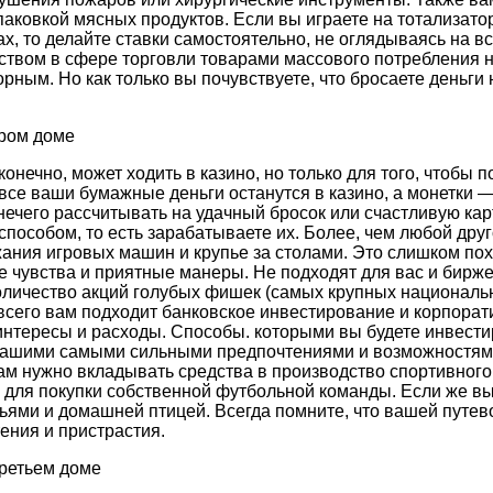
паковкой мясных продуктов. Если вы играете на тотализато
х, то делайте ставки самостоятельно, не оглядываясь на в
ством в сфере торговли товарами массового потребления 
рным. Но как только вы почувствуете, что бросаете деньги 
ором доме
онечно, может ходить в казино, но только для того, чтобы п
 все ваши бумажные деньги останутся в казино, а монетки 
нечего рассчитывать на удачный бросок или счастливую карт
пособом, то есть зарабатываете их. Более, чем любой дру
жания игровых машин и крупье за столами. Это слишком по
 чувства и приятные манеры. Не подходят для вас и биржев
оличество акций голубых фишек (самых крупных националь
всего вам подходит банковское инвестирование и корпорат
интересы и расходы. Способы. которыми вы будете инвести
вашими самыми сильными предпочтениями и возможностям
ам нужно вкладывать средства в производство спортивного
е для покупки собственной футбольной команды. Если же вы 
ьями и домашней птицей. Всегда помните, что вашей путе
ения и пристрастия.
третьем доме