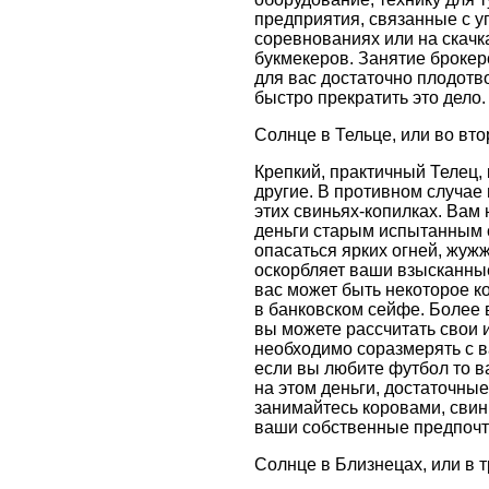
предприятия, связанные с у
соревнованиях или на скачка
букмекеров. Занятие брокер
для вас достаточно плодотво
быстро прекратить это дело.
Солнце в Тельце, или во вт
Крепкий, практичный Телец, к
другие. В противном случае
этих свиньях-копилках. Вам 
деньги старым испытанным с
опасаться ярких огней, жуж
оскорбляет ваши взысканные
вас может быть некоторое к
в банковском сейфе. Более 
вы можете рассчитать свои 
необходимо соразмерять с 
если вы любите футбол то в
на этом деньги, достаточны
занимайтесь коровами, свин
ваши собственные предпочт
Солнце в Близнецах, или в 