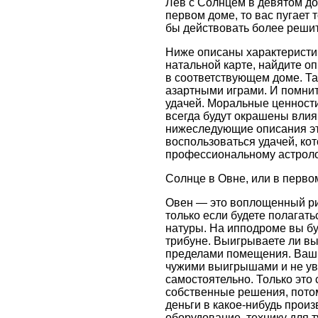
Лев с Солнцем в девятом до
первом доме, то вас пугает 
бы действовать более реши
Ниже описаны характеристик
натальной карте, найдите о
в соответствующем доме. Та
азартными играми. И помнит
удачей. Моральные ценности
всегда будут окрашены влия
нижеследующие описания это
воспользоваться удачей, ко
профессиональному астроло
Солнце в Овне, или в перво
Овен — это воплощенный рис
только если будете полагат
натуры. На ипподроме вы бу
трибуне. Выигрываете ли вы
пределами помещения. Ваш 
чужими выигрышами и не увл
самостоятельно. Только это
собственные решения, потом
деньги в какое-нибудь прои
оборудование, технику для 