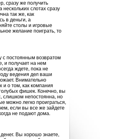
р, сразу же получить
а нескольких слотах сразу
чна так же, как
ь в деньги, а
няйте столы и игровые
льное желание поиграть, то
у с постоянным возвратом
, и получает на нем
сегда ждете, пока не
тоду ведения дел ваши
рожает. Внимательно
и о том, как компания
голубых фишек. Конечно, вы
, слишком непостоянна, но
ые можно легко проиграться,
ем, если вы все же зайдете
когда не подают дома.
 денег. Вы хорошо знаете,