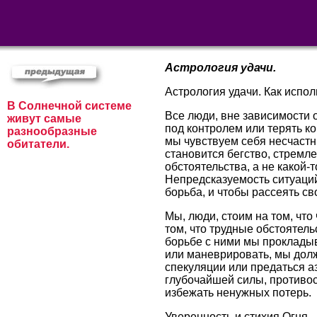
Астрология удачи.
Астрология удачи. Как испол
В Солнечной системе
Все люди, вне зависимости о
живут самые
под контролем или терять к
разнообразные
мы чувствуем себя несчаст
обитатели.
становится бегство, стремле
обстоятельства, а не какой-
Непредсказуемость ситуаций
борьба, и чтобы рассеять с
Мы, люди, стоим на том, что
том, что трудные обстоятель
борьбе с ними мы прокладыв
или маневрировать, мы долж
спекуляции или предаться а
глубочайшей силы, противос
избежать ненужных потерь.
Уверенность и стихия Огня