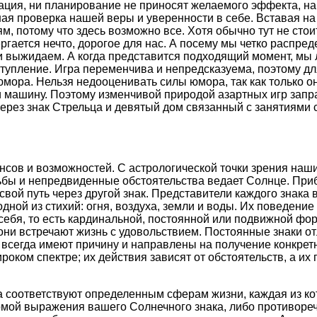
ация, ни планирование не приносят желаемого эффекта, н
ная проверка нашей веры и уверенности в себе. Вставая на
, потому что здесь возможно все. Хотя обычно тут не стои
ргается нечто, дорогое для нас. А посему мы четко распре
, и выжидаем. А когда представится подходящий момент, мы 
ступление. Игра переменчива и непредсказуема, поэтому дл
мора. Нельзя недооценивать силы юмора, так как только он
и машину. Поэтому изменчивой природой азартных игр запр
через знак Стрельца и девятый дом связанный с занятиями
сов и возможностей. С астрологической точки зрения наш
бы и непредвиденные обстоятельства ведает Солнце. При
свой путь через другой знак. Представители каждого знака 
дной из стихий: огня, воздуха, земли и воды. Их поведени
себя, то есть кардинальной, постоянной или подвижной фо
они встречают жизнь с удовольствием. Постоянные знаки о
 всегда имеют причину и направлены на получение конкрет
роком спектре; их действия зависят от обстоятельств, а их 
а соответствуют определенным сферам жизни, каждая из к
рмой выражения вашего Солнечного знака, либо противореч