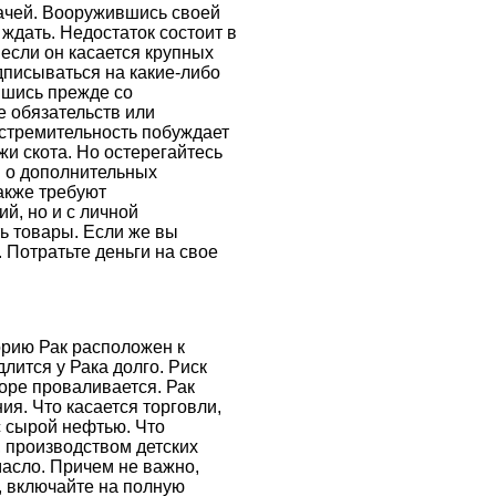
ачей. Вооружившись своей
ждать. Недостаток состоит в
о если он касается крупных
дписываться на какие-либо
вшись прежде со
е обязательств или
 стремительность побуждает
и скота. Но остерегайтесь
й о дополнительных
акже требуют
й, но и с личной
ть товары. Если же вы
 Потратьте деньги на свое
орию Рак расположен к
лится у Рака долго. Риск
коре проваливается. Рак
я. Что касается торговли,
с сырой нефтью. Что
 производством детских
асло. Причем не важно,
, включайте на полную