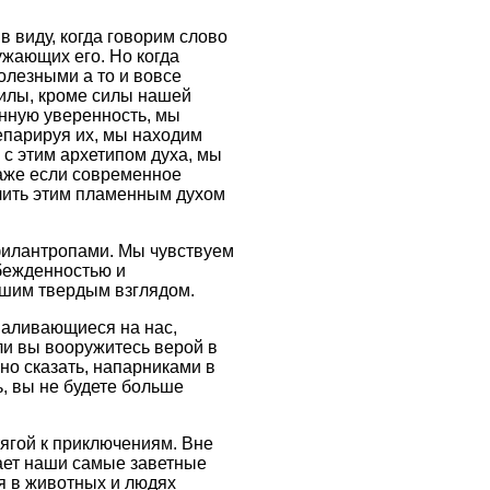
в виду, когда говорим слово
ужающих его. Но когда
олезными а то и вовсе
силы, кроме силы нашей
тинную уверенность, мы
епарируя их, мы находим
 с этим архетипом духа, мы
аже если современное
лить этим пламенным духом
филантропами. Мы чувствуем
убежденностью и
нашим твердым взглядом.
сваливающиеся на нас,
ли вы вооружитесь верой в
но сказать, напарниками в
, вы не будете больше
тягой к приключениям. Вне
щает наши самые заветные
ня в животных и людях