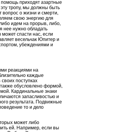
а помощь приходят азартные
 эту тропу, мы должны быть
т вопрос о жизни и смерти,
деляем свою энергию для
либо идем на прорыв, либо,
я нее нужно обладать
 может спасти нас, если
авляет весельчак Юпитер и
 спортом, убеждениями и
ими реакциями на
близительно каждые
в своих поступках
е также обусловлено формой,
рмой. Кардинальные знаки
тличаются запасливостью и
ного результата. Подвижные
поведение то и дело
оторых может либо
ить ей. Например, если вы