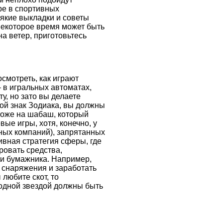
ре в спортивных
сякие выкладки и советы
некоторое время может быть
на ветер, приготовьтесь
осмотреть, как играют
— в игральных автоматах,
у, но зато вы делаете
гой знак Зодиака, вы должны
хоже на шабаш, который
ые игры, хотя, конечно, у
ных компаний), запрятанных
ивная стратегия сферы, где
ровать средства,
и бумажника. Например,
 снаряжения и заработать
любите скот, то
водной звездой должны быть