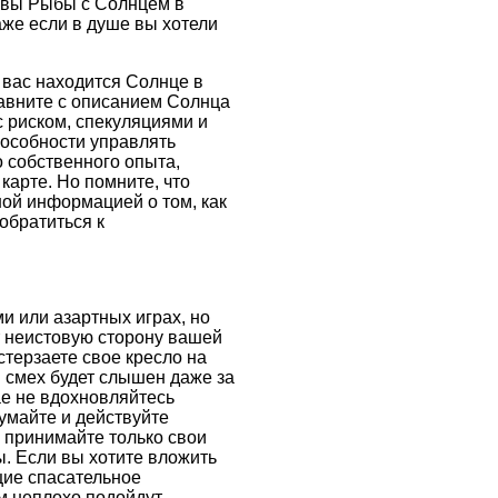
и вы Рыбы с Солнцем в
даже если в душе вы хотели
 вас находится Солнце в
равните с описанием Солнца
с риском, спекуляциями и
пособности управлять
о собственного опыта,
карте. Но помните, что
ной информацией о том, как
обратиться к
и или азартных играх, но
ет неистовую сторону вашей
стерзаете свое кресло на
ш смех будет слышен даже за
е не вдохновляйтесь
умайте и действуйте
х принимайте только свои
ы. Если вы хотите вложить
щие спасательное
м неплохо подойдут